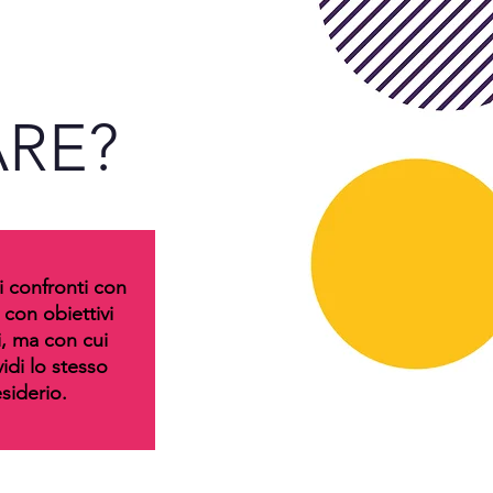
ARE?
i confronti con
 con obiettivi
i, ma con cui
idi lo stesso
siderio.