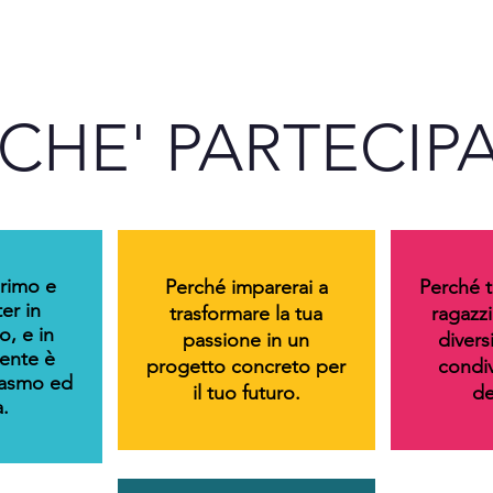
CHE' PARTECIP
primo e
Perché imparerai a
Perché t
er in
trasformare la tua
ragazzi
, e in
passione in un
divers
ente è
progetto concreto per
condiv
siasmo ed
il tuo futuro.
de
.