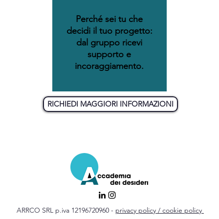
Perché sei tu che
decidi il tuo progetto:
dal gruppo ricevi
supporto e
incoraggiamento.
RICHIEDI MAGGIORI INFORMAZIONI
ARRCO SRL p.iva 12196720960 -
privacy policy / cookie policy