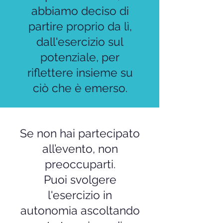
abbiamo deciso di
partire proprio da lì,
dall'esercizio sul
potenziale, per
riflettere insieme su
ciò che è emerso.
Se non hai partecipato
all’evento, non
preoccuparti.
Puoi svolgere
l'esercizio in
autonomia ascoltando